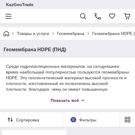
KazGeoTrade
Товары и услуги
Геомембрана
Геомембрана HDPE 
Геомембрана HDPE (ПНД)
Среди гидроизоляционных материалов, на сегодняшнее
время наибольшей популярностью пользуются геомембраны
HDPE. Это геосинтетический материал высокой прочности и
плотности, изготовленный из полиэтилена высокой
плотности, благодаря, чему он имеет повышенную
устойчивость к влиянию химических веществ и физических
Показать всё
повреждений. Геомембрана ПНД стал первым
геоматериалом, который нашел свое применение в
гидроизоляции как подземных, так и наземных объектов.
Купить качественную геомембрану HDPE в Казахстане
Сортировка
0
Фильтры
можно обратившись к специализированному поставщику
геосинтетических материалов, компании “Казгоетрейд”,