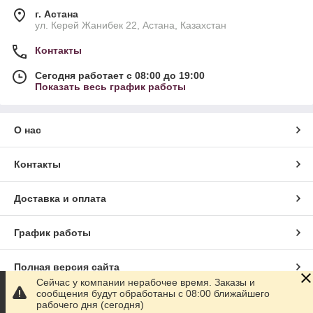
составляет сотни лет.
г. Астана
Именно благодаря данным свойствам, использование ПНД
ул. Керей Жанибек 22, Астана, Казахстан
геомембраны, нашел свое широкое применение в:
Контакты
строительстве искусственных водоемов и бассейнов;
кровле зданий и сооружений жилого и нежилого
Сегодня работает с 08:00 до 19:00
Показать весь график работы
типа;
гидроизоляции зданий и сооружений от воздействия
грунтовых, недавящих и давящих вод;
О нас
строительстве гидротехнических сооружений;
организации свалок жидких и твердых бытовых
Контакты
отходов;
строительстве дорожного покрытия для
Доставка и оплата
автотранспорта и железнодорожных поездов;
изоляции химических и нефтехранилищ.
График работы
И с каждым годом, область применения HDPE геомембраны
увеличивается, так как появляются всё новые технологии
Полная версия сайта
производства и совершенствования геоматериала.
Сейчас у компании нерабочее время. Заказы и
сообщения будут обработаны с 08:00 ближайшего
Сайт создан на маркетплейсе
Satu.kz
Выгоды покупки и применения
рабочего дня (сегодня)