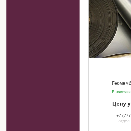
Геомемб
В наличии
Цену 
+7 (777
отдел