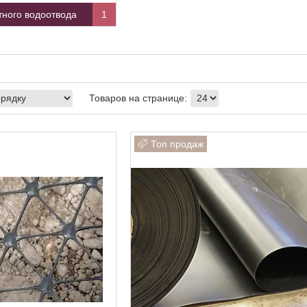
ного водоотвода
1
Топ продаж