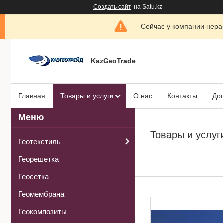
Создать сайт
на Satu.kz
Сейчас у компании нераб
KazGeoTrade
Главная
Товары и услуги
О нас
Контакты
Дос
Товары и услуг
Геотекстиль
Георешетка
Геосетка
Геомембрана
Геокомпозиты