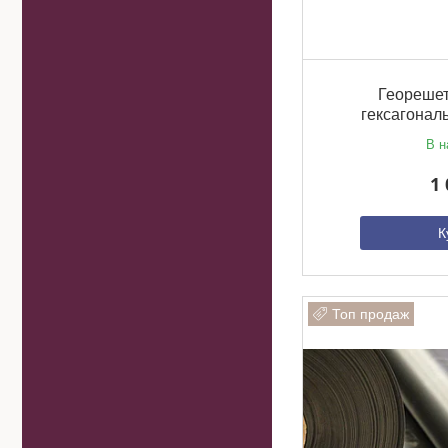
Георешет
гексагонал
В н
1 
К
Топ продаж