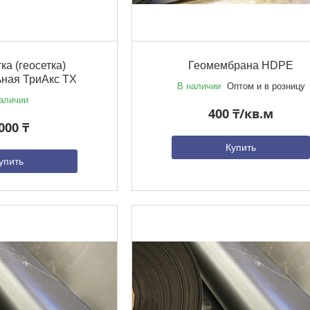
ка (геосетка)
Геомембрана HDPE
ьная ТриАкс TX
В наличии
Оптом и в розницу
аличии
400 ₸/кв.м
000 ₸
Купить
упить