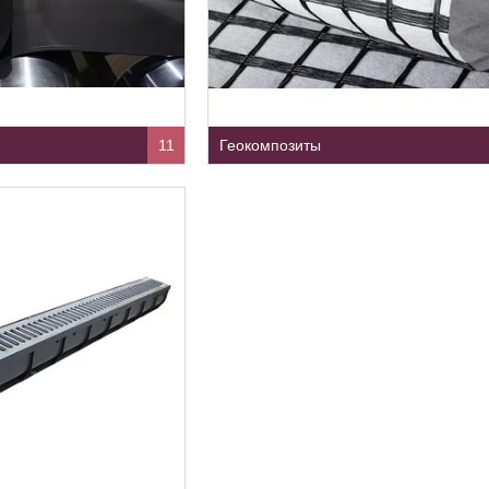
11
Геокомпозиты