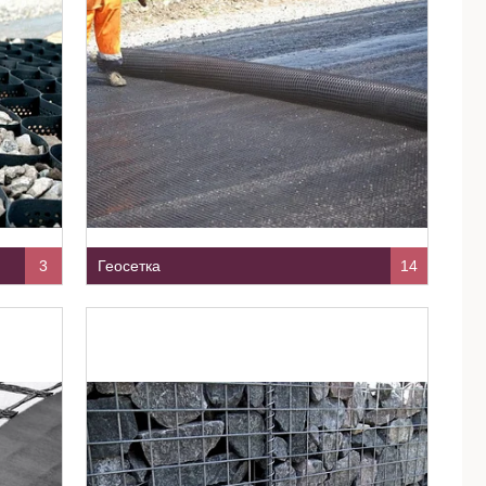
3
Геосетка
14