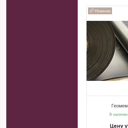
Новинка
Геомем
В наличии
Цену 