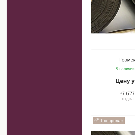
Геомем
В наличии
Цену 
+7 (777
отдел
Топ продаж