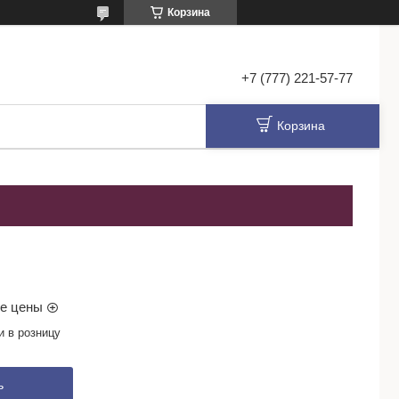
Корзина
+7 (777) 221-57-77
Корзина
м
ые цены
и в розницу
ь