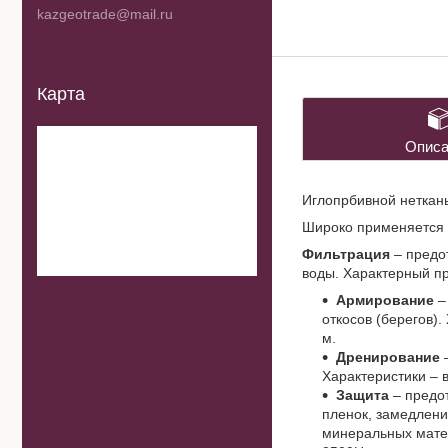
kazgeotrade@mail.ru
Карта
Описа
Иглопрбивной нетканы
Широко применяется 
Фильтрация
– предо
воды. Характерный пр
Армирование
–
откосов (берегов)
м.
Дренирование
–
Характеристики – 
Защита
– предо
пленок, замедлени
минеральных матер