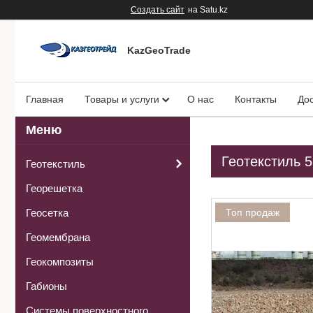
Создать сайт
на Satu.kz
KazGeoTrade
Главная
Товары и услуги
О нас
Контакты
Дос
Геотекстиль 5
Геотекстиль
Георешетка
Геосетка
Топ продаж
Геомембрана
Геокомпозиты
Габионы
Системы поверхностного