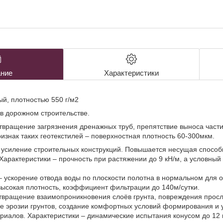
ние
Характеристики
й, плотностью 550 г/м2
в дорожном строительстве.
твращение загрязнения дренажных труб, препятствие выноса части
изнак таких геотекстилей – поверхностная плотность 60-300мкм.
 усиление строительных конструкций. Повышается несущая способн
. Характеристики – прочность при растяжении до 9 кН/м, а условны
 ускорение отвода воды по плоскости полотна в нормальном для о
высокая плотность, коэффициент фильтрации до 140м/сутки.
твращение взаимопроникновения слоёв грунта, повреждения просл
е эрозии грунтов, создание комфортных условий формирования и 
иалов. Характеристики – динамические испытания конусом до 12 