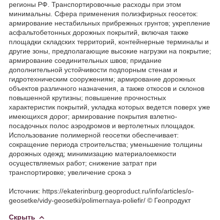
регионы РФ. Транспортировочные расходы при этом
минимальны. Сфера применения полиэфирных геосеток:
армирование нестабильных прибрежных грунтов; укрепление
асфальтобетонных дорожных покрытий, включая также
площадки складских территорий, контейнерные терминалы и
другие зоны, предполагающие высокие нагрузки на покрытие;
армирование соединительных швов; придание
дополнительной устойчивости подпорным стенам и
гидротехническим сооружениям; армирование дорожных
объектов различного назначения, а также откосов и склонов
повышенной крутизны; повышение прочностных
характеристик покрытий, укладка которых ведется поверх уже
имеющихся дорог; армирование покрытия взлетно-
посадочных полос аэродромов и вертолетных площадок.
Использование полимерной геосетки обеспечивает:
сокращение периода строительства; уменьшение толщины
дорожных одежд; минимизацию материалоемкости
осуществляемых работ; снижение затрат при
транспортировке; увеличение срока э
Источник: https://ekaterinburg.geoproduct.ru/info/articles/o-
geosetke/vidy-geosetki/polimernaya-poliefir/ © Геопродукт
Скрыть