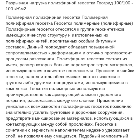
Разрывная нагрузка полиэфирной геосетки Геогрид 100/100 -
100 кН\м2
Полимерная полиэфирная геосетка Полимерная
полиэфирная геосетка Геосетки полимерные (полиэфирные)
Полиэфирные геосетки относятся к группе геосинтетиков,
имеющих ячеистую структуру и изготовленных из
полиэфирных нитей, пропитанных особым битумным
составом. Данный геопродукт обладает повышенной
сопротивляемостью к деформациям и отлично противостоит
процессам разложения. Полиэфирная геосетка состоит из
ячеек, размер которых больше параметров зерен материала,
использующегося в качестве наполнителя. Проникая в ячейки
геосетки, наполнитель обеспечивает контакт изделия с
грунтом либо другими геопродуктами, использующимися в
комплексе. Геосетки полимерные используются
преимущественно как армирующий элемент дорожного
покрытия, располагаясь между его слоями. Применение
уникальных возможностей полиэфирных геосеток позволило
значительно усилить грунтовые и дорожные сооружения,
предотвратив микширование материалов, использующихся в
контактирующих между собой прослойках. Геосетка в
сочетании с зернистым наполнителем надежно удерживает
слой, не позволяя ему смещаться. Подобный композитный