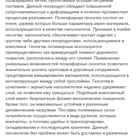
полиэфирных нитей, пропитанных особым битумным
составом. Данный геопродукт обладает повышенной
сопротивляемостью к деформациям и отлично противостоит
процессам разложения. Полиэфирная геосетка состоит из
ячеек, размер которых больше параметров зерен материала,
использующегося в качестве наполнителя. Проникая в ячейки
геосетки, наполнитель обеспечивает контакт изделия с
грунтом либо другими геопродуктами, использующимися в
комплексе. Геосетки полимерные используются
преимущественно как армирующий элемент дорожного
покрытия, располагаясь между его слоями. Применение
уникальных возможностей полиэфирных геосеток позволило
значительно усилить грунтовые и дорожные сооружения,
предотвратив микширование материалов, использующихся в
контактирующих между собой прослойках. Геосетка в
сочетании с зернистым наполнителем надежно удерживает
слой, не позволяя ему смещаться. Подобный композитный
слой имеет безупречные физико-механические показатели.
Кроме того, он максимально устойчив к различным
динамическим нагрузкам. Поставка полимерных сеток
потребителю осуществляется в виде рулонов, которые
компактны, а поэтому удобны в транспортировке,
складировании и последующем хранении. Данный
геосинтетик без проблем может быть доставлен в различные