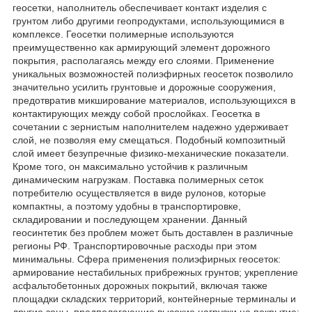
геосетки, наполнитель обеспечивает контакт изделия с
грунтом либо другими геопродуктами, использующимися в
комплексе. Геосетки полимерные используются
преимущественно как армирующий элемент дорожного
покрытия, располагаясь между его слоями. Применение
уникальных возможностей полиэфирных геосеток позволило
значительно усилить грунтовые и дорожные сооружения,
предотвратив микширование материалов, использующихся в
контактирующих между собой прослойках. Геосетка в
сочетании с зернистым наполнителем надежно удерживает
слой, не позволяя ему смещаться. Подобный композитный
слой имеет безупречные физико-механические показатели.
Кроме того, он максимально устойчив к различным
динамическим нагрузкам. Поставка полимерных сеток
потребителю осуществляется в виде рулонов, которые
компактны, а поэтому удобны в транспортировке,
складировании и последующем хранении. Данный
геосинтетик без проблем может быть доставлен в различные
регионы РФ. Транспортировочные расходы при этом
минимальны. Сфера применения полиэфирных геосеток:
армирование нестабильных прибрежных грунтов; укрепление
асфальтобетонных дорожных покрытий, включая также
площадки складских территорий, контейнерные терминалы и
другие зоны, предполагающие высокие нагрузки на покрытие;