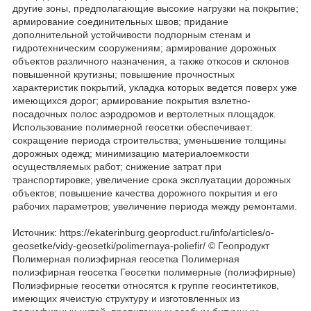
другие зоны, предполагающие высокие нагрузки на покрытие;
армирование соединительных швов; придание
дополнительной устойчивости подпорным стенам и
гидротехническим сооружениям; армирование дорожных
объектов различного назначения, а также откосов и склонов
повышенной крутизны; повышение прочностных
характеристик покрытий, укладка которых ведется поверх уже
имеющихся дорог; армирование покрытия взлетно-
посадочных полос аэродромов и вертолетных площадок.
Использование полимерной геосетки обеспечивает:
сокращение периода строительства; уменьшение толщины
дорожных одежд; минимизацию материалоемкости
осуществляемых работ; снижение затрат при
транспортировке; увеличение срока эксплуатации дорожных
объектов; повышение качества дорожного покрытия и его
рабочих параметров; увеличение периода между ремонтами.
Источник: https://ekaterinburg.geoproduct.ru/info/articles/o-
geosetke/vidy-geosetki/polimernaya-poliefir/ © Геопродукт
Полимерная полиэфирная геосетка Полимерная
полиэфирная геосетка Геосетки полимерные (полиэфирные)
Полиэфирные геосетки относятся к группе геосинтетиков,
имеющих ячеистую структуру и изготовленных из