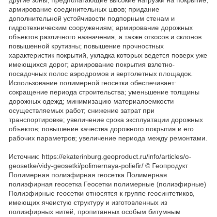
армирование соединительных швов; придание
дополнительной устойчивости подпорным стенам и
гидротехническим сооружениям; армирование дорожных
объектов различного назначения, а также откосов и склонов
повышенной крутизны; повышение прочностных
характеристик покрытий, укладка которых ведется поверх уже
имеющихся дорог; армирование покрытия взлетно-
посадочных полос аэродромов и вертолетных площадок.
Использование полимерной геосетки обеспечивает:
сокращение периода строительства; уменьшение толщины
дорожных одежд; минимизацию материалоемкости
осуществляемых работ; снижение затрат при
транспортировке; увеличение срока эксплуатации дорожных
объектов; повышение качества дорожного покрытия и его
рабочих параметров; увеличение периода между ремонтами.
Источник: https://ekaterinburg.geoproduct.ru/info/articles/o-
geosetke/vidy-geosetki/polimernaya-poliefir/ © Геопродукт
Полимерная полиэфирная геосетка Полимерная
полиэфирная геосетка Геосетки полимерные (полиэфирные)
Полиэфирные геосетки относятся к группе геосинтетиков,
имеющих ячеистую структуру и изготовленных из
полиэфирных нитей, пропитанных особым битумным