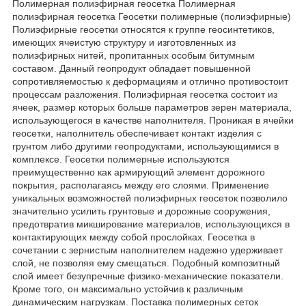
Полимерная полиэфирная геосетка Полимерная
полиэфирная геосетка Геосетки полимерные (полиэфирные)
Полиэфирные геосетки относятся к группе геосинтетиков,
имеющих ячеистую структуру и изготовленных из
полиэфирных нитей, пропитанных особым битумным
составом. Данный геопродукт обладает повышенной
сопротивляемостью к деформациям и отлично противостоит
процессам разложения. Полиэфирная геосетка состоит из
ячеек, размер которых больше параметров зерен материала,
использующегося в качестве наполнителя. Проникая в ячейки
геосетки, наполнитель обеспечивает контакт изделия с
грунтом либо другими геопродуктами, использующимися в
комплексе. Геосетки полимерные используются
преимущественно как армирующий элемент дорожного
покрытия, располагаясь между его слоями. Применение
уникальных возможностей полиэфирных геосеток позволило
значительно усилить грунтовые и дорожные сооружения,
предотвратив микширование материалов, использующихся в
контактирующих между собой прослойках. Геосетка в
сочетании с зернистым наполнителем надежно удерживает
слой, не позволяя ему смещаться. Подобный композитный
слой имеет безупречные физико-механические показатели.
Кроме того, он максимально устойчив к различным
динамическим нагрузкам. Поставка полимерных сеток