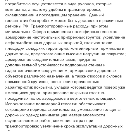
потребителю осуществляется в виде рулонов, которые
компактны, а поэтому удобны в транспортировке,
складировании и последующем хранении. Данный
геосинтетик без проблем может быть доставлен в различные
регионы РФ. Транспортировочные расходы при этом
минимальны. Сфера применения полиэфирных геосеток:
армирование нестабильных прибрежных грунтов; укрепление
асфальтобетонных дорожных покрытий, включая также
площадки складских территорий, контейнерные терминалы и
другие зоны, предполагающие высокие нагрузки на покрытие;
армирование соединительных швов; придание
дополнительной устойчивости подпорным стенам и
гидротехническим сооружениям; армирование дорожных
объектов различного назначения, а также откосов и склонов
повышенной крутизны; повышение прочностных
характеристик покрытий, укладка которых ведется поверх уже
имеющихся дорог; армирование покрытия взлетно-
посадочных полос аэродромов и вертолетных площадок.
Использование полимерной геосетки обеспечивает:
сокращение периода строительства; уменьшение толщины
дорожных одежд; минимизацию материалоемкости
осуществляемых работ; снижение затрат при
транспортировке; увеличение срока эксплуатации дорожных