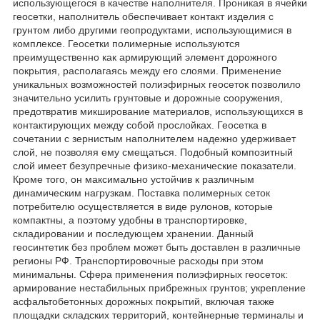
использующегося в качестве наполнителя. Проникая в ячейки
геосетки, наполнитель обеспечивает контакт изделия с
грунтом либо другими геопродуктами, использующимися в
комплексе. Геосетки полимерные используются
преимущественно как армирующий элемент дорожного
покрытия, располагаясь между его слоями. Применение
уникальных возможностей полиэфирных геосеток позволило
значительно усилить грунтовые и дорожные сооружения,
предотвратив микширование материалов, использующихся в
контактирующих между собой прослойках. Геосетка в
сочетании с зернистым наполнителем надежно удерживает
слой, не позволяя ему смещаться. Подобный композитный
слой имеет безупречные физико-механические показатели.
Кроме того, он максимально устойчив к различным
динамическим нагрузкам. Поставка полимерных сеток
потребителю осуществляется в виде рулонов, которые
компактны, а поэтому удобны в транспортировке,
складировании и последующем хранении. Данный
геосинтетик без проблем может быть доставлен в различные
регионы РФ. Транспортировочные расходы при этом
минимальны. Сфера применения полиэфирных геосеток:
армирование нестабильных прибрежных грунтов; укрепление
асфальтобетонных дорожных покрытий, включая также
площадки складских территорий, контейнерные терминалы и