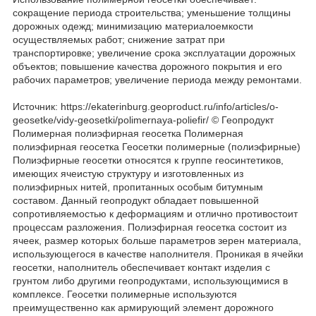
сокращение периода строительства; уменьшение толщины
дорожных одежд; минимизацию материалоемкости
осуществляемых работ; снижение затрат при
транспортировке; увеличение срока эксплуатации дорожных
объектов; повышение качества дорожного покрытия и его
рабочих параметров; увеличение периода между ремонтами.
Источник: https://ekaterinburg.geoproduct.ru/info/articles/o-
geosetke/vidy-geosetki/polimernaya-poliefir/ © Геопродукт
Полимерная полиэфирная геосетка Полимерная
полиэфирная геосетка Геосетки полимерные (полиэфирные)
Полиэфирные геосетки относятся к группе геосинтетиков,
имеющих ячеистую структуру и изготовленных из
полиэфирных нитей, пропитанных особым битумным
составом. Данный геопродукт обладает повышенной
сопротивляемостью к деформациям и отлично противостоит
процессам разложения. Полиэфирная геосетка состоит из
ячеек, размер которых больше параметров зерен материала,
использующегося в качестве наполнителя. Проникая в ячейки
геосетки, наполнитель обеспечивает контакт изделия с
грунтом либо другими геопродуктами, использующимися в
комплексе. Геосетки полимерные используются
преимущественно как армирующий элемент дорожного