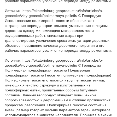
рабочих параметров; увеличение периода между ремонтами.
Источник: https://ekaterinburg.geoproduct.ru/info/articles/o-
geosetke/vidy-geosetki/polimernaya-poliefir/ © Геопродукт
Использование полимерной геосетки обеспечивает:
сокращение периода строительства; уменьшение толщины
дорожных одежд; минимизацию материалоемкости
осуществляемых работ; снижение затрат при
транспортировке; увеличение срока эксплуатации дорожных
объектов; повышение качества дорожного покрытия и его
рабочих параметров; увеличение периода между ремонтами.
Источник: https://ekaterinburg.geoproduct.ru/info/articles/o-
geosetke/vidy-geosetki/polimernaya-poliefir/ © Геопродукт
Полимерная полиэфирная геосетка Полимерная
полиэфирная геосетка Геосетки полимерные (полиэфирные)
Полиэфирные геосетки относятся к группе геосинтетиков,
имеющих ячеистую структуру и изготовленных из
полиэфирных нитей, пропитанных особым битумным
составом. Данный геопродукт обладает повышенной
сопротивляемостью к деформациям и отлично противостоит
процессам разложения. Полиэфирная геосетка состоит из
ячеек, размер которых больше параметров зерен материала,
использующегося в качестве наполнителя. Проникая в ячейки