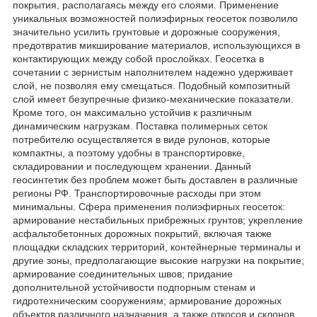
покрытия, располагаясь между его слоями. Применение
уникальных возможностей полиэфирных геосеток позволило
значительно усилить грунтовые и дорожные сооружения,
предотвратив микширование материалов, использующихся в
контактирующих между собой прослойках. Геосетка в
сочетании с зернистым наполнителем надежно удерживает
слой, не позволяя ему смещаться. Подобный композитный
слой имеет безупречные физико-механические показатели.
Кроме того, он максимально устойчив к различным
динамическим нагрузкам. Поставка полимерных сеток
потребителю осуществляется в виде рулонов, которые
компактны, а поэтому удобны в транспортировке,
складировании и последующем хранении. Данный
геосинтетик без проблем может быть доставлен в различные
регионы РФ. Транспортировочные расходы при этом
минимальны. Сфера применения полиэфирных геосеток:
армирование нестабильных прибрежных грунтов; укрепление
асфальтобетонных дорожных покрытий, включая также
площадки складских территорий, контейнерные терминалы и
другие зоны, предполагающие высокие нагрузки на покрытие;
армирование соединительных швов; придание
дополнительной устойчивости подпорным стенам и
гидротехническим сооружениям; армирование дорожных
объектов различного назначения, а также откосов и склонов