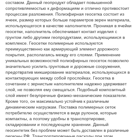
составом. Данный геопродукт обладает повышенной
сопротивляемостью к деформациям и отлично противостоит
процессам разложения. Полиэфирная геосетка состоит из
ячеек, размер которых больше параметров зерен материала,
использующегося в качестве наполнителя. Проникая в ячейки
геосетки, наполнитель обеспечивает контакт изделия с
грунтом либо другими геопродуктами, использующимися в
комплексе. Геосетки полимерные используются
преимущественно как армирующий элемент дорожного
покрытия, располагаясь между его слоями. Применение
уникальных возможностей полиэфирных геосеток позволило
значительно усилить грунтовые и дорожные сооружения,
предотвратив микширование материалов, использующихся в
контактирующих между собой прослойках. Геосетка в
сочетании с зернистым наполнителем надежно удерживает
слой, не позволяя ему смещаться. Подобный композитный
слой имеет безупречные физико-механические показатели.
Кроме того, он максимально устойчив к различным
динамическим нагрузкам. Поставка полимерных сеток
потребителю осуществляется в виде рулонов, которые
компактны, а поэтому удобны в транспортировке,
складировании и последующем хранении. Данный
геосинтетик без проблем может быть доставлен в различные
регионы РФ. Транспортировочные расходы при этом