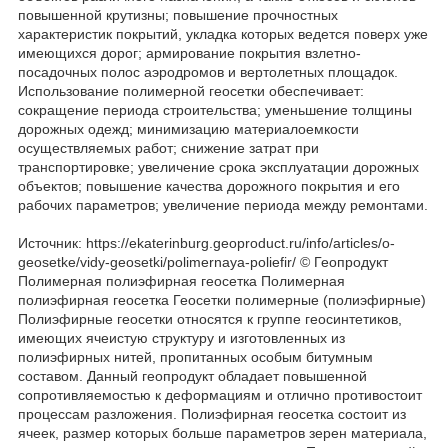
повышенной крутизны; повышение прочностных
характеристик покрытий, укладка которых ведется поверх уже
имеющихся дорог; армирование покрытия взлетно-
посадочных полос аэродромов и вертолетных площадок.
Использование полимерной геосетки обеспечивает:
сокращение периода строительства; уменьшение толщины
дорожных одежд; минимизацию материалоемкости
осуществляемых работ; снижение затрат при
транспортировке; увеличение срока эксплуатации дорожных
объектов; повышение качества дорожного покрытия и его
рабочих параметров; увеличение периода между ремонтами.
Источник: https://ekaterinburg.geoproduct.ru/info/articles/o-
geosetke/vidy-geosetki/polimernaya-poliefir/ © Геопродукт
Полимерная полиэфирная геосетка Полимерная
полиэфирная геосетка Геосетки полимерные (полиэфирные)
Полиэфирные геосетки относятся к группе геосинтетиков,
имеющих ячеистую структуру и изготовленных из
полиэфирных нитей, пропитанных особым битумным
составом. Данный геопродукт обладает повышенной
сопротивляемостью к деформациям и отлично противостоит
процессам разложения. Полиэфирная геосетка состоит из
ячеек, размер которых больше параметров зерен материала,