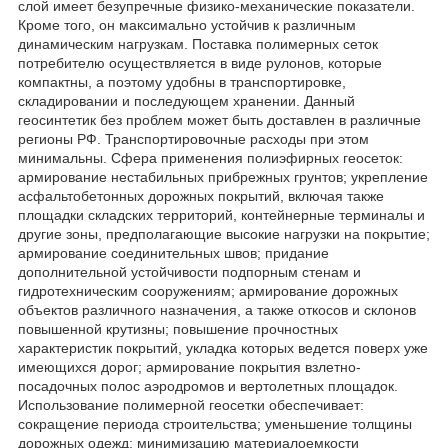
слой имеет безупречные физико-механические показатели.
Кроме того, он максимально устойчив к различным
динамическим нагрузкам. Поставка полимерных сеток
потребителю осуществляется в виде рулонов, которые
компактны, а поэтому удобны в транспортировке,
складировании и последующем хранении. Данный
геосинтетик без проблем может быть доставлен в различные
регионы РФ. Транспортировочные расходы при этом
минимальны. Сфера применения полиэфирных геосеток:
армирование нестабильных прибрежных грунтов; укрепление
асфальтобетонных дорожных покрытий, включая также
площадки складских территорий, контейнерные терминалы и
другие зоны, предполагающие высокие нагрузки на покрытие;
армирование соединительных швов; придание
дополнительной устойчивости подпорным стенам и
гидротехническим сооружениям; армирование дорожных
объектов различного назначения, а также откосов и склонов
повышенной крутизны; повышение прочностных
характеристик покрытий, укладка которых ведется поверх уже
имеющихся дорог; армирование покрытия взлетно-
посадочных полос аэродромов и вертолетных площадок.
Использование полимерной геосетки обеспечивает:
сокращение периода строительства; уменьшение толщины
дорожных одежд; минимизацию материалоемкости