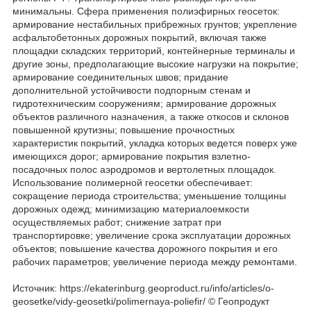
минимальны. Сфера применения полиэфирных геосеток:
армирование нестабильных прибрежных грунтов; укрепление
асфальтобетонных дорожных покрытий, включая также
площадки складских территорий, контейнерные терминалы и
другие зоны, предполагающие высокие нагрузки на покрытие;
армирование соединительных швов; придание
дополнительной устойчивости подпорным стенам и
гидротехническим сооружениям; армирование дорожных
объектов различного назначения, а также откосов и склонов
повышенной крутизны; повышение прочностных
характеристик покрытий, укладка которых ведется поверх уже
имеющихся дорог; армирование покрытия взлетно-
посадочных полос аэродромов и вертолетных площадок.
Использование полимерной геосетки обеспечивает:
сокращение периода строительства; уменьшение толщины
дорожных одежд; минимизацию материалоемкости
осуществляемых работ; снижение затрат при
транспортировке; увеличение срока эксплуатации дорожных
объектов; повышение качества дорожного покрытия и его
рабочих параметров; увеличение периода между ремонтами.
Источник: https://ekaterinburg.geoproduct.ru/info/articles/o-
geosetke/vidy-geosetki/polimernaya-poliefir/ © Геопродукт