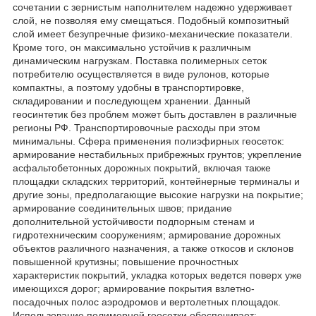
сочетании с зернистым наполнителем надежно удерживает
слой, не позволяя ему смещаться. Подобный композитный
слой имеет безупречные физико-механические показатели.
Кроме того, он максимально устойчив к различным
динамическим нагрузкам. Поставка полимерных сеток
потребителю осуществляется в виде рулонов, которые
компактны, а поэтому удобны в транспортировке,
складировании и последующем хранении. Данный
геосинтетик без проблем может быть доставлен в различные
регионы РФ. Транспортировочные расходы при этом
минимальны. Сфера применения полиэфирных геосеток:
армирование нестабильных прибрежных грунтов; укрепление
асфальтобетонных дорожных покрытий, включая также
площадки складских территорий, контейнерные терминалы и
другие зоны, предполагающие высокие нагрузки на покрытие;
армирование соединительных швов; придание
дополнительной устойчивости подпорным стенам и
гидротехническим сооружениям; армирование дорожных
объектов различного назначения, а также откосов и склонов
повышенной крутизны; повышение прочностных
характеристик покрытий, укладка которых ведется поверх уже
имеющихся дорог; армирование покрытия взлетно-
посадочных полос аэродромов и вертолетных площадок.
Использование полимерной геосетки обеспечивает: