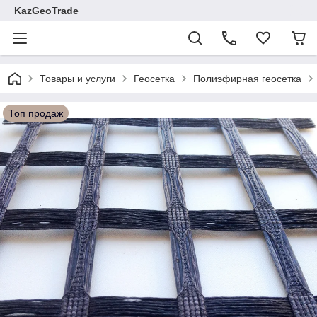
KazGeoTrade
Товары и услуги
Геосетка
Полиэфирная геосетка
Топ продаж