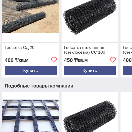
Геосетка СД 20
Геосетка стеклянная
Геос
(стеклосетка) СС 100
(сте
400
450
400
₸/кв.м
₸/кв.м
Купить
Купить
Подобные товары компании