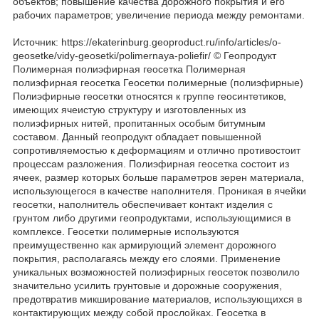
объектов; повышение качества дорожного покрытия и его
рабочих параметров; увеличение периода между ремонтами.
Источник: https://ekaterinburg.geoproduct.ru/info/articles/o-
geosetke/vidy-geosetki/polimernaya-poliefir/ © Геопродукт
Полимерная полиэфирная геосетка Полимерная
полиэфирная геосетка Геосетки полимерные (полиэфирные)
Полиэфирные геосетки относятся к группе геосинтетиков,
имеющих ячеистую структуру и изготовленных из
полиэфирных нитей, пропитанных особым битумным
составом. Данный геопродукт обладает повышенной
сопротивляемостью к деформациям и отлично противостоит
процессам разложения. Полиэфирная геосетка состоит из
ячеек, размер которых больше параметров зерен материала,
использующегося в качестве наполнителя. Проникая в ячейки
геосетки, наполнитель обеспечивает контакт изделия с
грунтом либо другими геопродуктами, использующимися в
комплексе. Геосетки полимерные используются
преимущественно как армирующий элемент дорожного
покрытия, располагаясь между его слоями. Применение
уникальных возможностей полиэфирных геосеток позволило
значительно усилить грунтовые и дорожные сооружения,
предотвратив микширование материалов, использующихся в
контактирующих между собой прослойках. Геосетка в