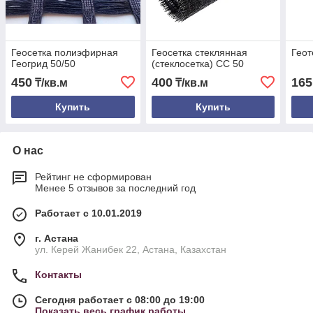
Геосетка полиэфирная
Геосетка стеклянная
Геот
Геогрид 50/50
(стеклосетка) СС 50
450
400
165
₸/кв.м
₸/кв.м
Купить
Купить
О нас
Рейтинг не сформирован
Менее 5 отзывов за последний год
Работает с 10.01.2019
г. Астана
ул. Керей Жанибек 22, Астана, Казахстан
Контакты
Сегодня работает с 08:00 до 19:00
Показать весь график работы