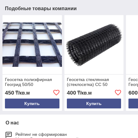
Подобные товары компании
Геосетка полиэфирная
Геосетка стеклянная
Геос
Геогрид 50/50
(стеклосетка) СС 50
Геог
450
400
600
₸/кв.м
₸/кв.м
Купить
Купить
О нас
Рейтинг не сформирован